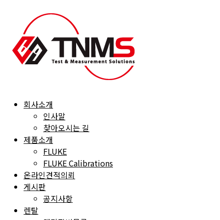
Skip
to
content
회사소개
인사말
찾아오시는 길
제품소개
FLUKE
FLUKE Calibrations
온라인견적의뢰
게시판
공지사항
렌탈