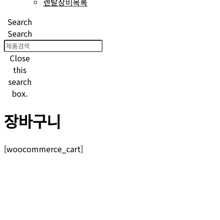
렌탈장비목록
Search
Search
Close
this
search
box.
장바구니
[woocommerce_cart]