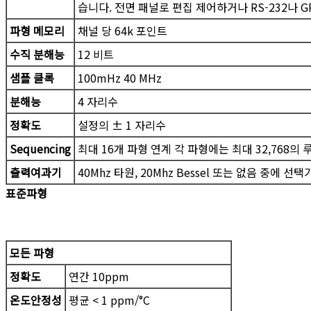
습니다. 전면 패널로 편집 제어하거나 RS-232나 
파형 메모리
채널 당 64k 포인트
수직 분해능
12 비트
샘플 클록
100mHz 40 MHz
분해능
4 자리수
정확도
설정의 ± 1 자리수
Sequencing
최대 16개 파형 연계 각 파형에는 최대 32,768의
출력여과기
40Mhz 타원, 20Mhz Bessel 또는 없음 중에 선
표준파형
모든 파형
정확도
연간 10ppm
온도안정성
평균 < 1 ppm/°C