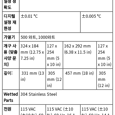
설정 정
확도
디지털
±0.01 °C
±0.005 °C
설정 재
현성
가열기
500 와트, 1000와트
개구 사
324 x 184
127 x
162 x 292 mm
127 x
용 (맞춤
mm (12.75 x
254
(6.38 x 11.5 in)
254
사양 문
7.25 in)
mm (5
mm (5
의)
x 10 in)
x 10 in)
깊이:
331 mm (13
305
457 mm (18 in)
305
in)
mm (12
mm
in)
(12 in)
Wetted
304 Stainless Steel
Parts
전원
115 VAC
115 VAC (±10
115 VAC (±10