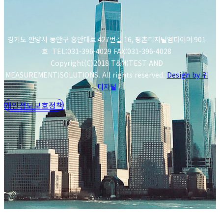
경기도 안양시 동안구 흥안대로
427
번길
16,
평촌디지털엠파이어
901
호 TEL:031-396-4029 FAX:031-396-4028
Copyright(C)2018 T&M(TEST AND
MEASUREMENT)SOLUTIONS. All rights reserved.
Design by 위
디지털
개인정보보호정책