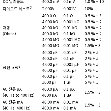
DC 밀리볼트
400.0 mV
0.1mV
1.0 % + 10
2
2.000V
0.001V
10%
다이오드 테스트
400.0 Ω
0.1 Ω
0.5 % + 3
4.000 kΩ
0.001 kΩ
0.5 % + 2
저항
40.00 kΩ
0.01 kΩ
0.5 % + 2
(Ohms)
400.0 kΩ
0.1 kΩ
0.5 % + 2
4.000 MΩ
0.001 MΩ
0.5 % + 2
40.00 MΩ
0.01 MΩ
1.5% + 3
40.00 nF
0.01 nF
2 % + 5
400.0 nF
0.1 nF
2 % + 5
4.000 μF
0.001 μF
5 % + 5
3
정전 용량
40.00 μF
0.01 μF
5 % + 5
400.0 μF
0.1 μF
5 % + 5
1000 μF
1 μF
5 % + 5
AC 전류 μA
400.0 μA
0.1 μA
1.5% + 3
(40 Hz to 400 Hz)
4000 μA
1 μA
AC 전류 mA
40.00 mA
0.01 mA
1.5% + 3
(40 Hz~400 Hz)
400.0 mA
0.1 mA