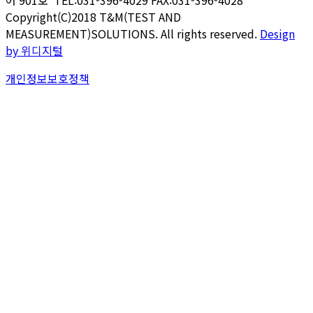
어
901
호 TEL:031-396-4029 FAX:031-396-4028
Copyright(C)2018 T&M(TEST AND
MEASUREMENT)SOLUTIONS. All rights reserved.
Design
by 위디지털
개인정보보호정책