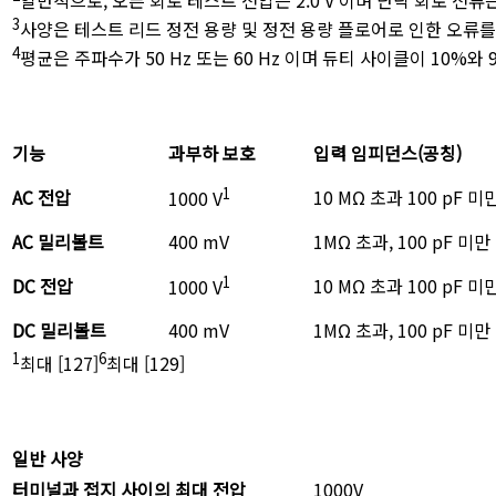
일반적으로, 오픈 회로 테스트 전압은 2.0 V 이며 단락 회로 전류는
3
사양은 테스트 리드 정전 용량 및 정전 용량 플로어로 인한 오류를 포
4
평균은 주파수가 50 Hz 또는 60 Hz 이며 듀티 사이클이 10%와
기능
과부하 보호
입력 임피던스(공칭)
1
AC 전압
10 MΩ 초과 100 pF 미
1000 V
AC 밀리볼트
400 mV
1MΩ 초과, 100 pF 미만
1
DC 전압
10 MΩ 초과 100 pF 미
1000 V
DC 밀리볼트
400 mV
1MΩ 초과, 100 pF 미만
1
6
최대 [127]
최대 [129]
일반 사양
터미널과 접지 사이의 최대 전압
1000V