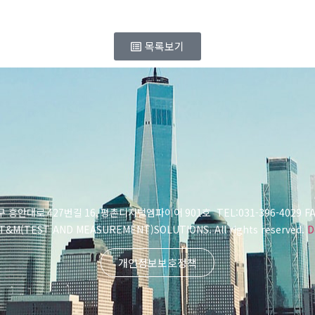
목록보기
구 흥안대로
427
번길
16,
평촌디지털엠파이어
901
호 TEL:031-396-4029 FA
 T&M(TEST AND MEASUREMENT)SOLUTIONS. All rights reserved.
D
개인정보보호정책