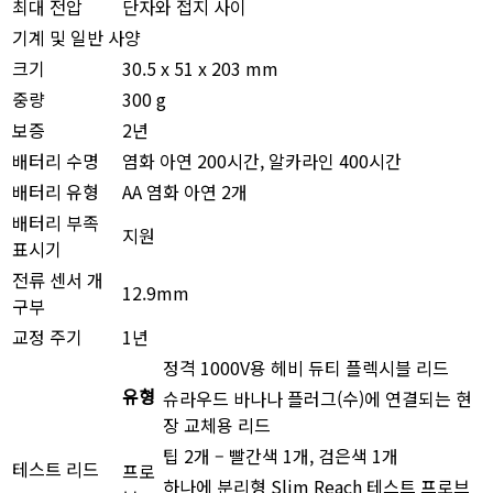
최대 전압
단자와 접지 사이
기계 및 일반 사양
크기
30.5 x 51 x 203 mm
중량
300 g
보증
2년
배터리 수명
염화 아연 200시간, 알카라인 400시간
배터리 유형
AA 염화 아연 2개
배터리 부족
지원
표시기
전류 센서 개
12.9mm
구부
교정 주기
1년
정격 1000V용 헤비 듀티 플렉시블 리드
유형
슈라우드 바나나 플러그(수)에 연결되는 현
장 교체용 리드
팁 2개 – 빨간색 1개, 검은색 1개
테스트 리드
프로
하나에 분리형 Slim Reach 테스트 프로브